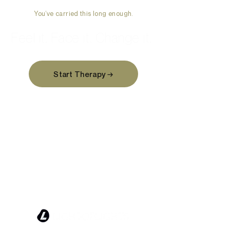
You’ve carried this long enough.
Feel it. Face it. Change it.
Start Therapy →