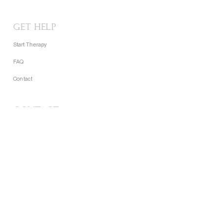
GET HELP
Start Therapy
FAQ
Contact
CONTACT
Support@lightoflights.net
Phone:
+2348105597720
Nigeria • Kenya • UK • USA • Canada
About