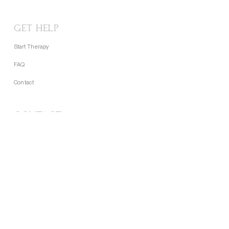
GET HELP
Start Therapy
FAQ
Contact
CONTACT
Support@lightoflights.net
Phone:
+2348105597720
Nigeria • Kenya • UK • USA • Canada
About